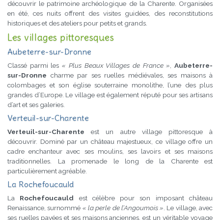
découvrir le patrimoine archéologique de la Charente. Organisées
en été, ces nuits offrent des visites guidées, des reconstitutions
historiques et des ateliers pour petits et grands.
Les villages pittoresques
Aubeterre-sur-Dronne
Classé parmi les
« Plus Beaux Villages de France »
,
Aubeterre-
sur-Dronne
charme par ses ruelles médiévales, ses maisons à
colombages et son église souterraine monolithe, l’une des plus
grandes d’Europe. Le village est également réputé pour ses artisans
d’art et ses galeries.
Verteuil-sur-Charente
Verteuil-sur-Charente
est un autre village pittoresque à
découvrir. Dominé par un château majestueux, ce village offre un
cadre enchanteur avec ses moulins, ses lavoirs et ses maisons
traditionnelles. La promenade le long de la Charente est
particulièrement agréable.
La Rochefoucauld
La
Rochefoucauld
est célèbre pour son imposant château
Renaissance, surnommé
« la perle de l’Angoumois »
. Le village, avec
ses ruelles pavées et ses maisons anciennes, est un véritable voyage