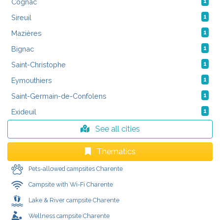
Cognac
1
Sireuil
1
Mazières
1
Bignac
1
Saint-Christophe
1
Eymouthiers
1
Saint-Germain-de-Confolens
1
Exideuil
1
See all cities
Thematics
Pets-allowed campsites Charente
Campsite with Wi-Fi Charente
Lake & River campsite Charente
Wellness campsite Charente