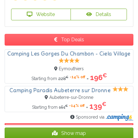
Website
Details
Top Deals
Camping Les Gorges Du Chambon - Ciela Village
Eymouthiers
€
196
-14% off
€
=
Starting from
228
Camping Paradis Aubeterre sur Dronne
Aubeterre-sur-Dronne
€
139
-14% off
€
=
Starting from
161
Sponsored via
Show map