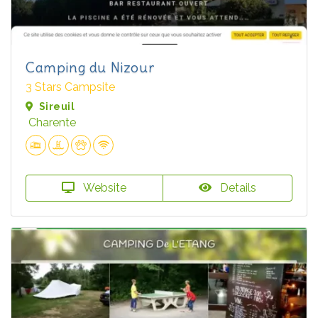
Camping du Nizour
3 Stars Campsite
Sireuil
Charente
Website
Details